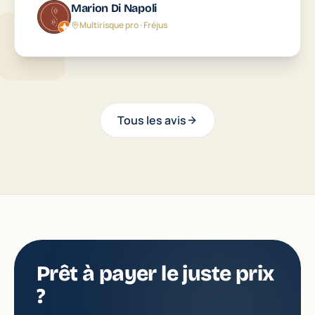
Gilles Paulus
Philippe Grand
Marion Di Napoli
G
P
Emprunteur · Puget-sur-Argens
Santé · Draguignan
Lola Serouart
Multirisque pro · Fréjus
Habitation · Saint-Raphaël
Tous les avis
Prêt à payer le juste prix
?