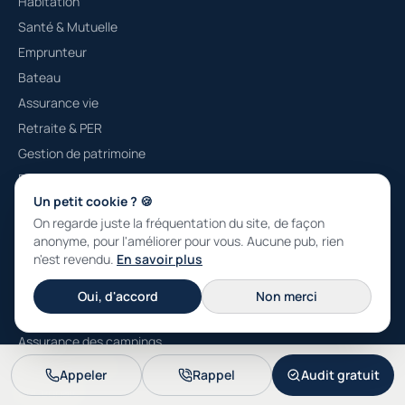
Habitation
Santé & Mutuelle
Emprunteur
Bateau
Assurance vie
Retraite & PER
Gestion de patrimoine
Prévoyance
Un petit cookie ? 🍪
Protection juridique
On regarde juste la fréquentation du site, de façon
anonyme, pour l'améliorer pour vous. Aucune pub, rien
n'est revendu.
En savoir plus
PROFESSIONNELS
RC pro
Oui, d'accord
Non merci
Multirisque
Assurance des campings
Santé collective
Appeler
Rappel
Audit gratuit
Décennale