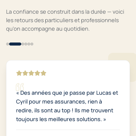
La confiance se construit dans la durée — voici
les retours des particuliers et professionnels
qu'on accompagne au quotidien.
« Des années que je passe par Lucas et
« Équipe toujours très professionnelle
« Le top des courtiers d'assurance !
« J'ai toutes mes assurances chez eux.
« Une équipe dynamique et
« Courtiers au top, à l'écoute de leurs
Cyril pour mes assurances, rien à
et à l'écoute de mes besoins. Super ! »
Réception impeccable, service sur
2 petits gars sympathiques,
professionnelle à la recherche des
clients, réactifs, rigoureux, ils
mesure, et toujours avec le sourire. »
redire, ils sont au top ! Ils me trouvent
compétents et à l'écoute. À consommer
meilleures solutions pour leurs clients.
s'occupent de tout pour moins cher que
sans modération ! »
Je recommande vivement ! »
notre ancienne assurance. Je
toujours les meilleures solutions. »
Cha R.
recommande ! »
Bateau · Port Fréjus
Marina Clamens
Auto · Sainte-Maxime