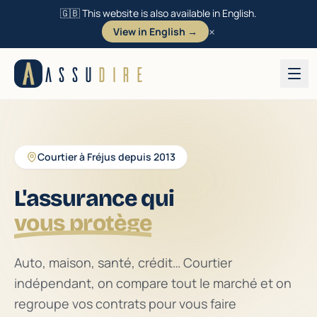
🇬🇧 This website is also available in English.
×
View in English →
Aller au contenu
ASSU
DIRE
Courtier à Fréjus depuis 2013
L'assurance qui
est au juste prix
Auto, maison, santé, crédit… Courtier
indépendant, on compare tout le marché et on
regroupe vos contrats pour vous faire