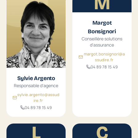
M
Margot
Bonsignori
Conseillère solutions
d'assurance
margot.bonsignori@a
ssudire.fr
04 89 78 15 49
Sylvie Argento
Responsable d'agence
sylvie.argento@assud
ire.fr
04 89 78 15 49
L
C