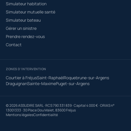
Simulateur habitation
Simulateur mutuelle santé
Simulateur bateau
Gérer un sinistre
Prendre rendez-vous
Contact
ZONES D'INTERVENTION
Courtier à Fréjus
Saint-Raphaël
Roquebrune-sur-Argens
Draguignan
Sainte-Maxime
Puget-sur-Argens
© 2026 ASSUDIRE SARL · RCS 790 331 839 · Capital 4 000 € · ORIAS n°
13001333 · 30 Place Dou Maïet, 83600 Fréjus
Mentions légales
Confidentialité