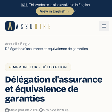
🇬🇧 This website is also available in English.
×
View in English →
Aller au contenu
ASSU
DIRE
Accueil
Blog
Délégation d'assurance et équivalence de garanties
EMPRUNTEUR · DÉLÉGATION
Délégation d'assurance
et équivalence de
garanties
Mis à jour en 2026
·
5 min de lecture