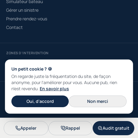
Simulateur bateau
Gérer un sinistre
Prendre rendez-vous
Contact
ZONES D'INTERVENTION
Courtier à Fréjus
Saint-Raphaël
Roquebrune-sur-Argens
Draguignan
Sainte-Maxime
Puget-sur-Argens
Un petit cookie ? 🍪
On regarde juste la fréquentation du site, de façon
anonyme, pour l'améliorer pour vous. Aucune pub, rien
n'est revendu.
En savoir plus
© 2026 ASSUDIRE SARL · RCS 790 331 839 · Capital 4 000 € · ORIAS n°
13001333 · 30 Place Dou Maïet, 83600 Fréjus
Oui, d'accord
Non merci
Mentions légales
Confidentialité
Appeler
Rappel
Audit gratuit