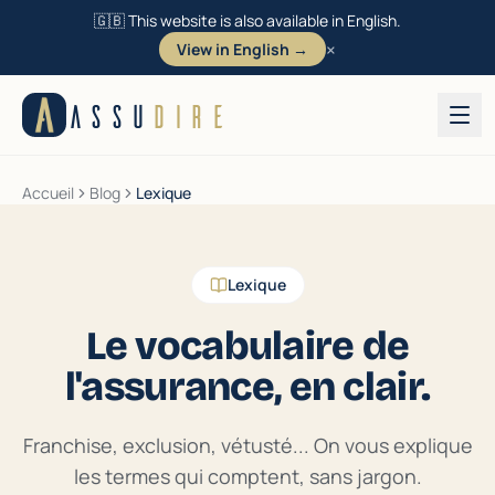
🇬🇧 This website is also available in English.
×
View in English →
Aller au contenu
ASSU
DIRE
Accueil
Blog
Lexique
Lexique
Le vocabulaire de
l'assurance, en clair.
Franchise, exclusion, vétusté... On vous explique
les termes qui comptent, sans jargon.