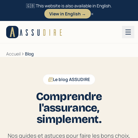
🇬🇧 This website is also available in English.
×
View in English →
Aller au contenu
ASSU
DIRE
Accueil
Blog
Le blog ASSUDIRE
Comprendre
l'assurance,
simplement.
Nos guides et astuces pour faire les bons choix,