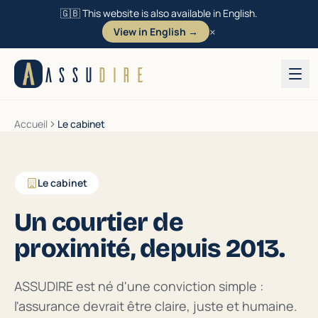
🇬🇧 This website is also available in English.
×
View in English →
Aller au contenu
ASSU
DIRE
Accueil
Le cabinet
Le cabinet
Un courtier de
proximité, depuis 2013.
ASSUDIRE est né d'une conviction simple :
l'assurance devrait être claire, juste et humaine.