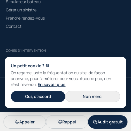
Simulateur bateau
Gérer un sinistre
Prendre rendez-vous
Contact
ZONES D'INTERVENTION
Courtier à Fréjus
Saint-Raphaël
Roquebrune-sur-Argens
Draguignan
Sainte-Maxime
Puget-sur-Argens
Un petit cookie ? 🍪
On regarde juste la fréquentation du site, de façon
anonyme, pour l'améliorer pour vous. Aucune pub, rien
n'est revendu.
En savoir plus
© 2026 ASSUDIRE SARL · RCS 790 331 839 · Capital 4 000 € · ORIAS n°
13001333 · 30 Place Dou Maïet, 83600 Fréjus
Oui, d'accord
Non merci
Mentions légales
Confidentialité
Appeler
Rappel
Audit gratuit