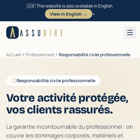
🇬🇧 This website is also available in English.
×
View in English →
Aller au contenu
ASSU
DIRE
Accueil
Professionnels
Responsabilité civile professionnelle
Responsabilité civile professionnelle
Votre activité protégée,
vos clients rassurés.
La garantie incontournable du professionnel : on
couvre les dommages corporels, matériels et