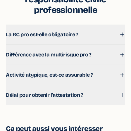
professionnelle
La RC pro est-elle obligatoire ?
Pour de nombreuses professions oui. On vérifie vos
Différence avec la multirisque pro ?
obligations et on évite les trous de garantie.
La RC pro couvre les tiers ; la multirisque protège vos
Activité atypique, est-ce assurable ?
propres biens. Souvent complémentaires.
Oui, on a accès à des assureurs spécialisés, y compris
Délai pour obtenir l'attestation ?
pour les niches.
Souvent très rapide une fois le besoin cadré, parfois le
jour même.
Ça peut aussi vous intéresser