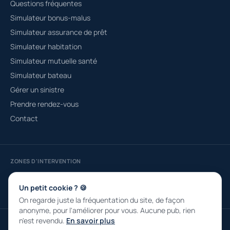
Questions fréquentes
Simulateur bonus-malus
Simulateur assurance de prêt
Simulateur habitation
Simulateur mutuelle santé
Simulateur bateau
Gérer un sinistre
Prendre rendez-vous
Contact
ZONES D'INTERVENTION
Courtier à Fréjus
Saint-Raphaël
Roquebrune-sur-Argens
Draguignan
Sainte-Maxime
Puget-sur-Argens
Un petit cookie ? 🍪
On regarde juste la fréquentation du site, de façon
anonyme, pour l'améliorer pour vous. Aucune pub, rien
n'est revendu.
En savoir plus
© 2026 ASSUDIRE SARL · RCS 790 331 839 · Capital 4 000 € · ORIAS n°