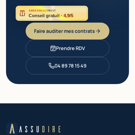
SANS ENGAGEMENT
Conseil gratuit · 4,9/5
Faire auditer mes contrats
Prendre RDV
04 89 78 15 49
ASSU
DIRE