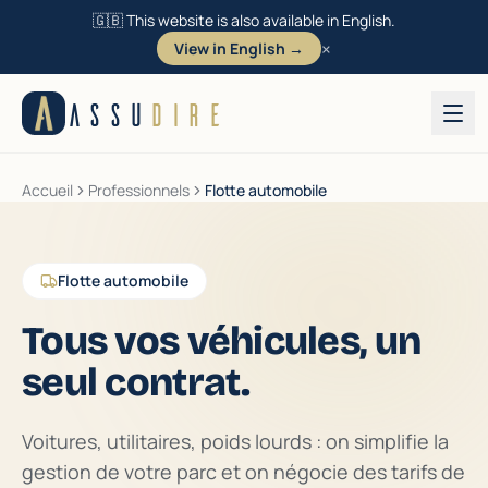
🇬🇧 This website is also available in English.
×
View in English →
Aller au contenu
ASSU
DIRE
Accueil
Professionnels
Flotte automobile
Flotte automobile
Tous vos véhicules, un
seul contrat.
Voitures, utilitaires, poids lourds : on simplifie la
gestion de votre parc et on négocie des tarifs de