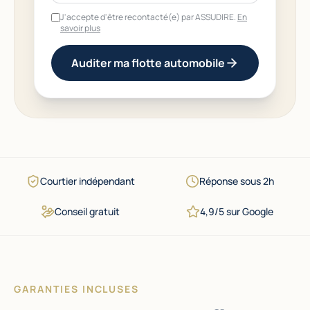
J'accepte d'être recontacté(e) par ASSUDIRE.
En
savoir plus
Auditer ma flotte automobile
Courtier indépendant
Réponse sous 2h
Conseil gratuit
4,9/5 sur Google
GARANTIES INCLUSES