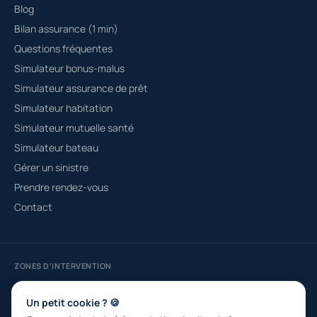
Blog
Bilan assurance (1 min)
Questions fréquentes
Simulateur bonus-malus
Simulateur assurance de prêt
Simulateur habitation
Simulateur mutuelle santé
Simulateur bateau
Gérer un sinistre
Prendre rendez-vous
Contact
ZONES D'INTERVENTION
Courtier à Fréjus
Saint-Raphaël
Roquebrune-sur-Argens
Draguignan
Sainte-Maxime
Puget-sur-Argens
Un petit cookie ? 🍪