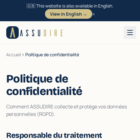
🇬🇧 This website is also available in English.
×
View in English →
Aller au contenu
ASSU
DIRE
Accueil
Politique de confidentialité
Politique de
confidentialité
Comment ASSUDIRE collecte et protège vos données
personnelles (RGPD).
Responsable du traitement