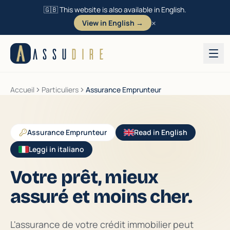
🇬🇧 This website is also available in English.
×
View in English →
Aller au contenu
ASSU
DIRE
Accueil
Particuliers
Assurance Emprunteur
Assurance Emprunteur
Read in English
Leggi in italiano
Votre prêt, mieux
assuré et moins cher.
L'assurance de votre crédit immobilier peut