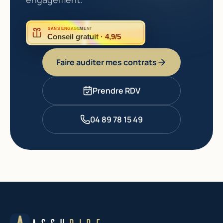
SANS ENGAGEMENT
Conseil gratuit · 4,9/5
Faire auditer mes contrats
Prendre RDV
04 89 78 15 49