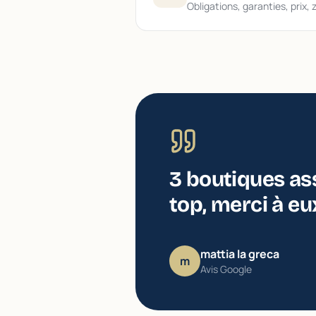
Obligations, garanties, prix, 
3 boutiques as
top, merci à eux
mattia la greca
m
Avis Google