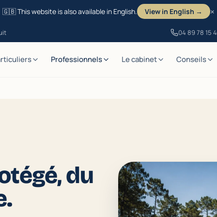
×
🇬🇧 This website is also available in English.
View in English →
uit
04 89 78 15 
rticuliers
Professionnels
Le cabinet
Conseils
otégé, du
e.