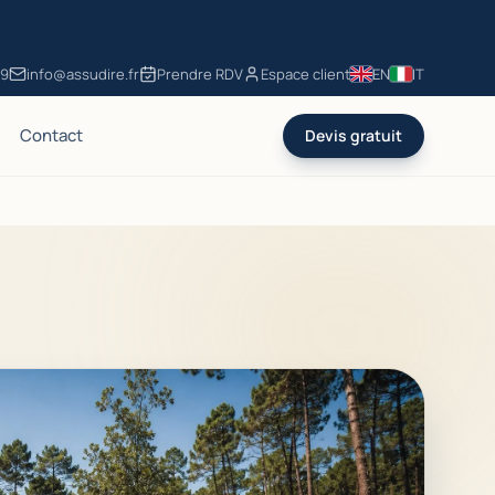
49
info@assudire.fr
Prendre RDV
Espace client
EN
IT
Contact
Devis gratuit