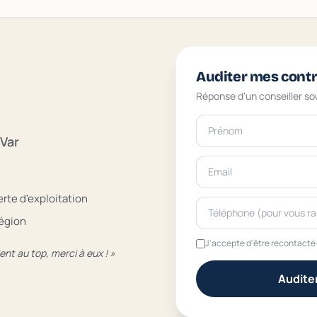
Auditer mes cont
Réponse d'un conseiller so
 Var
rte d'exploitation
région
J'accepte d'être recontacté
nt au top, merci à eux ! »
Audite