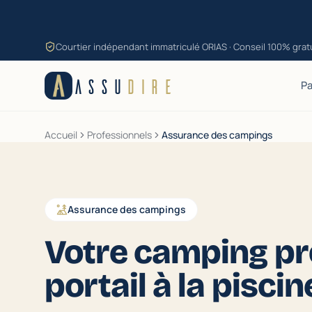
Aller au contenu
Courtier indépendant immatriculé ORIAS · Conseil 100% grat
ASSU
DIRE
Pa
Accueil
Professionnels
Assurance des campings
Assurance des campings
Votre camping pr
portail à la piscin