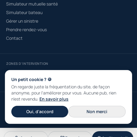
Simulateur mutuelle santé
Simulateur bateau
Gérer un sinistre
Prendre rendez-vous
Contact
ZONES D'INTERVENTION
Courtier à Fréjus
Saint-Raphaël
Roquebrune-sur-Argens
Draguignan
Sainte-Maxime
Puget-sur-Argens
Un petit cookie ? 🍪
On regarde juste la fréquentation du site, de façon
anonyme, pour l'améliorer pour vous. Aucune pub, rien
n'est revendu.
En savoir plus
© 2026 ASSUDIRE SARL · RCS 790 331 839 · Capital 4 000 € · ORIAS n°
13001333 · 30 Place Dou Maïet, 83600 Fréjus
Oui, d'accord
Non merci
Mentions légales
Confidentialité