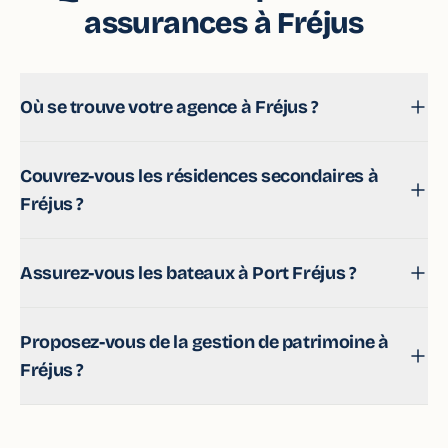
assurances à Fréjus
Où se trouve votre agence à Fréjus ?
Au 30 Place Dou Maïet, 83600 Fréjus (Port Fréjus). On
Couvrez-vous les résidences secondaires à
vous reçoit sur rendez-vous, du lundi au vendredi.
Fréjus ?
Oui, y compris les biens en bord de mer ou jugés
Assurez-vous les bateaux à Port Fréjus ?
complexes par les assureurs classiques.
C'est l'une de nos spécialités : voile, moteur, à quai
Proposez-vous de la gestion de patrimoine à
comme au mouillage.
Fréjus ?
Oui : notre pôle épargne & patrimoine accompagne les
Fréjusiens sur l'assurance vie, le PER, les placements et