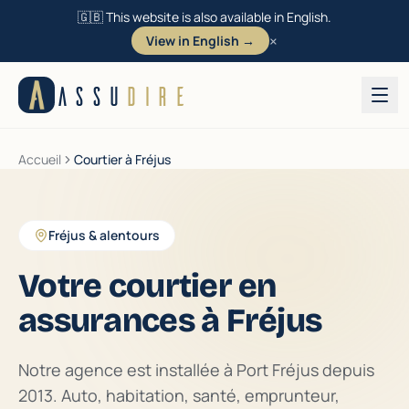
🇬🇧 This website is also available in English.
×
View in English →
Aller au contenu
ASSU
DIRE
Accueil
Courtier à Fréjus
Fréjus & alentours
Votre courtier en
assurances à Fréjus
Notre agence est installée à Port Fréjus depuis
2013. Auto, habitation, santé, emprunteur,