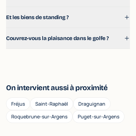
Oui, c'est fréquent ici : on calibre la couverture même
Et les biens de standing ?
pour une occupation ponctuelle.
On négocie des contrats belle demeure avec des
Couvrez-vous la plaisance dans le golfe ?
plafonds adaptés (objets de valeur, dépendances,
piscine).
Oui, voile et moteur, du day-boat au yacht, au port
comme au mouillage.
On intervient aussi à proximité
Fréjus
Saint-Raphaël
Draguignan
Roquebrune-sur-Argens
Puget-sur-Argens