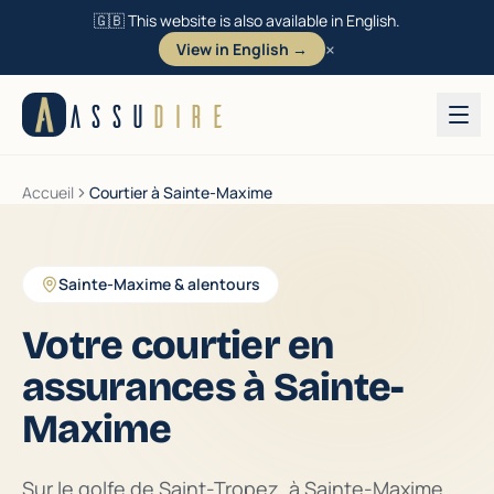
🇬🇧 This website is also available in English.
×
View in English →
Aller au contenu
ASSU
DIRE
Accueil
Courtier à Sainte-Maxime
Sainte-Maxime & alentours
Votre courtier en
assurances à Sainte-
Maxime
Sur le golfe de Saint-Tropez, à Sainte-Maxime,