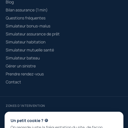
Blog
Bilan assurance (1 min)
Questions fréquentes
Simulateur bonus-malus
Simulateur assurance de prêt
Simulateur habitation
Simulateur mutuelle santé
Simulateur bateau
Gérer un sinistre
Prendre rendez-vous
Contact
ZONES D'INTERVENTION
Courtier à Fréjus
Saint-Raphaël
Roquebrune-sur-Argens
Draguignan
Sainte-Maxime
Puget-sur-Argens
Un petit cookie ? 🍪
On regarde juste la fréquentation du site, de façon