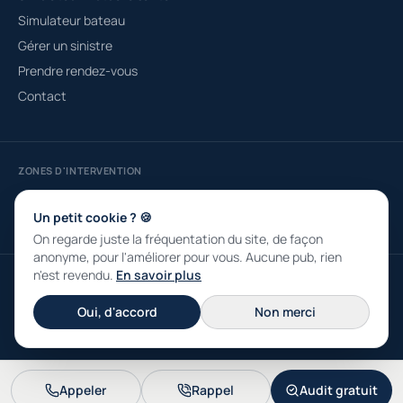
Simulateur bateau
Gérer un sinistre
Prendre rendez-vous
Contact
ZONES D'INTERVENTION
Courtier à Fréjus
Saint-Raphaël
Roquebrune-sur-Argens
Draguignan
Sainte-Maxime
Puget-sur-Argens
Un petit cookie ? 🍪
On regarde juste la fréquentation du site, de façon
anonyme, pour l'améliorer pour vous. Aucune pub, rien
n'est revendu.
En savoir plus
© 2026 ASSUDIRE SARL · RCS 790 331 839 · Capital 4 000 € · ORIAS n°
13001333 · 30 Place Dou Maïet, 83600 Fréjus
Oui, d'accord
Non merci
Mentions légales
Confidentialité
Appeler
Rappel
Audit gratuit