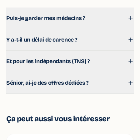
Puis-je garder mes médecins ?
Oui, une mutuelle ne change rien à vos professionnels,
Y a-t-il un délai de carence ?
elle complète vos remboursements.
Cela dépend des contrats. On vous oriente vers les
Et pour les indépendants (TNS) ?
offres avec peu ou pas de carence.
On propose des contrats Madelin adaptés et
Sénior, ai-je des offres dédiées ?
déductibles selon votre statut.
Oui, des formules pensées pour les besoins optiques,
dentaires et hospitalisation des séniors.
Ça peut aussi vous intéresser