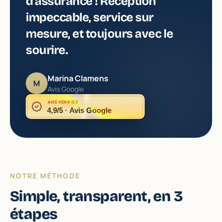
d'assurance ! Réception
impeccable, service sur
mesure, et toujours avec le
sourire.
Marina Clamens
M
Avis Google
AVIS VÉRIFIÉS
4,9/5 · Avis Google
NOTRE MÉTHODE
Simple, transparent, en 3
étapes