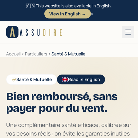
🇬🇧 This website is also available in English.
×
View in English →
Aller au contenu
ASSU
DIRE
Accueil
Particuliers
Santé & Mutuelle
Santé & Mutuelle
Read in English
Bien remboursé, sans
payer pour du vent.
Une complémentaire santé efficace, calibrée sur
vos besoins réels : on évite les garanties inutiles