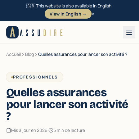
🇬🇧 This website is also available in English.
×
View in English →
Aller au contenu
ASSU
DIRE
Accueil
Blog
Quelles assurances pour lancer son activité ?
PROFESSIONNELS
Quelles assurances
pour lancer son activité
?
Mis à jour en 2026
·
5 min de lecture