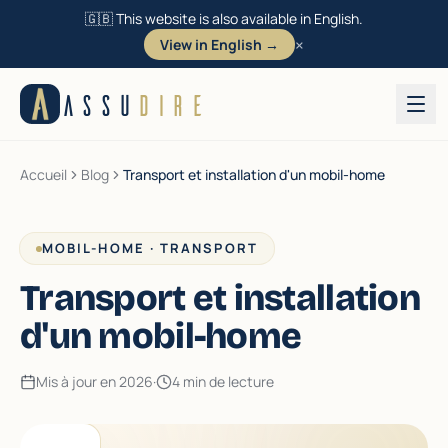
🇬🇧 This website is also available in English.
×
View in English →
Aller au contenu
ASSU
DIRE
Accueil
Blog
Transport et installation d'un mobil-home
MOBIL-HOME · TRANSPORT
Transport et installation
d'un mobil-home
Mis à jour en 2026
·
4 min de lecture