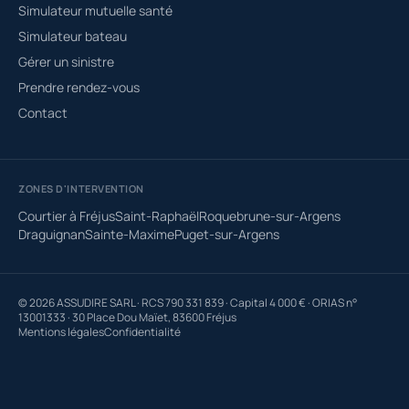
Simulateur mutuelle santé
Simulateur bateau
Gérer un sinistre
Prendre rendez-vous
Contact
ZONES D'INTERVENTION
Courtier à Fréjus
Saint-Raphaël
Roquebrune-sur-Argens
Draguignan
Sainte-Maxime
Puget-sur-Argens
© 2026 ASSUDIRE SARL · RCS 790 331 839 · Capital 4 000 € · ORIAS n°
13001333 · 30 Place Dou Maïet, 83600 Fréjus
Mentions légales
Confidentialité