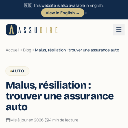
🇬🇧 This website is also available in English.
×
View in English →
Aller au contenu
ASSU
DIRE
Accueil
Blog
Malus, résiliation : trouver une assurance auto
AUTO
Malus, résiliation :
trouver une assurance
auto
Mis à jour en 2026
·
4 min de lecture