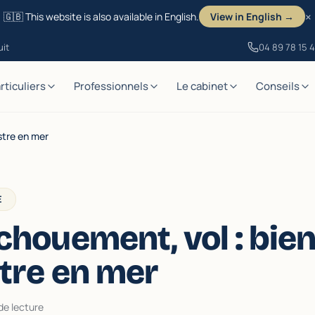
×
🇬🇧 This website is also available in English.
View in English →
uit
04 89 78 15 
rticuliers
Professionnels
Le cabinet
Conseils
istre en mer
E
échouement, vol : bie
stre en mer
de lecture