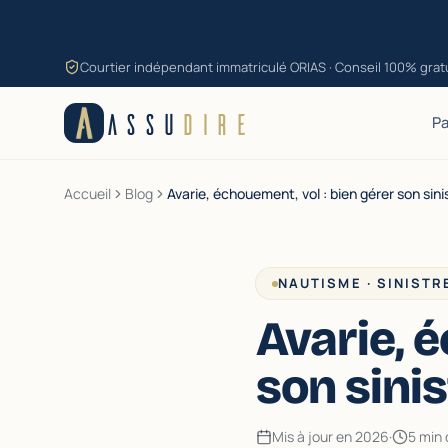
Aller au contenu
Courtier indépendant immatriculé ORIAS · Conseil 100% grat
ASSU
DIRE
Pa
Accueil
Blog
Avarie, échouement, vol : bien gérer son sin
NAUTISME · SINISTR
Avarie, 
son sini
Mis à jour en 2026
·
5 min 