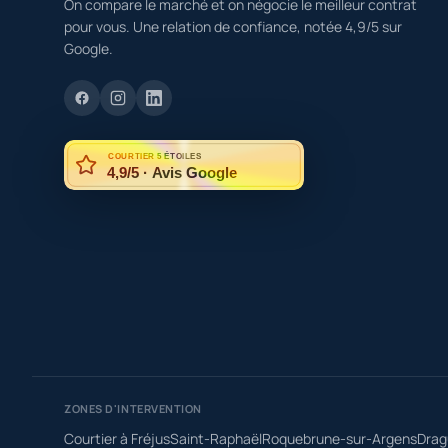
On compare le marché et on négocie le meilleur contrat
pour vous. Une relation de confiance, notée 4,9/5 sur
Google.
COURTIER 5 ÉTOILES
4,9/5 · Avis Google
ZONES D'INTERVENTION
Courtier à Fréjus
Saint-Raphaël
Roquebrune-sur-Argens
Drag