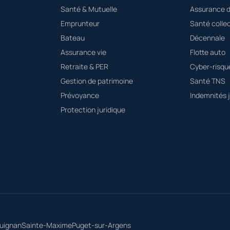
Santé & Mutuelle
Assurance 
Emprunteur
Santé collec
Bateau
Décennale
Assurance vie
Flotte auto
Retraite & PER
Cyber-risqu
Gestion de patrimoine
Santé TNS
Prévoyance
Indemnités j
Protection juridique
uignan
Sainte-Maxime
Puget-sur-Argens