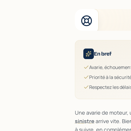
En bref
Avarie, échouement,
Priorité à la sécuri
Respectez les délais
Une avarie de moteur, 
sinistre
arrive vite. Bi
à suivre, en compléme