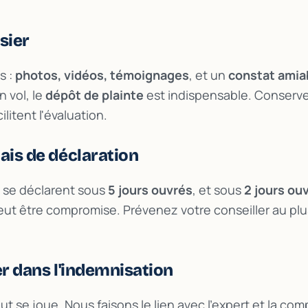
sier
s :
photos, vidéos, témoignages
, et un
constat amia
 vol, le
dépôt de plainte
est indispensable. Conserve
cilitent l'évaluation.
ais de déclaration
s se déclarent sous
5 jours ouvrés
, et sous
2 jours ou
eut être compromise. Prévenez votre conseiller au plus
er dans l'indemnisation
ut se joue. Nous faisons le lien avec l'expert et la com