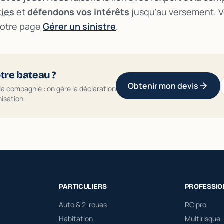
ties
et
défendons vos intérêts
jusqu'au versement. Vo
notre page
Gérer un sinistre
.
otre bateau ?
Obtenir mon devis
la compagnie : on gère la déclaration
isation.
PARTICULIERS
PROFESSIO
Auto & 2-roues
RC pro
Habitation
Multirisque