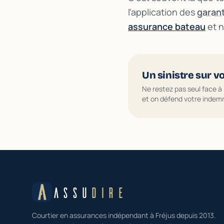
l'application des
garan
assurance bateau
et 
Un sinistre sur v
Ne restez pas seul face à 
et on défend votre indemn
ASSU
DIRE
Courtier en assurances indépendant à Fréjus depuis 2013.