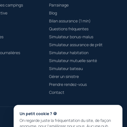
des campings
Parrainage
tive
Blog
Bilan assurance (1 min)
Questions fréquentes
es
Simulateur bonus-malus
Simulateur assurance de prêt
ournalières
Simulateur habitation
Simulateur mutuelle santé
Simulateur bateau
Gérer un sinistre
Prendre rendez-vous
Contact
Un petit cookie ? 🍪
On regarde juste la fréquentation du site, de façon
anonyme, pour l'améliorer pour vous. Aucune pub,