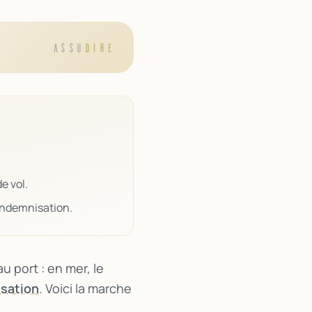
ASSU
DIRE
e vol.
 indemnisation.
 port : en mer, le
sation
. Voici la marche