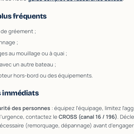
 plus fréquents
 de gréement ;
nnage ;
s au mouillage ou à quai ;
n avec un autre bateau ;
oteur hors-bord ou des équipements.
s immédiats
rité des personnes
: équipez l'équipage, limitez l'ag
'urgence, contactez le
CROSS (canal 16 / 196)
. Décl
nécessaire (remorquage, dépannage) avant d'engager d