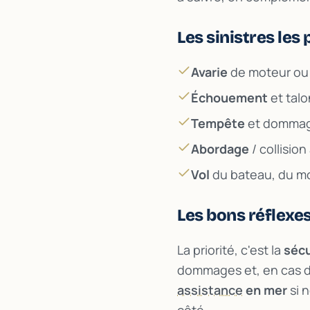
Les sinistres les
Avarie
de moteur ou
Échouement
et talo
Tempête
et dommage
Abordage
/ collisio
Vol
du bateau, du m
Les bons réflexe
La priorité, c'est la
sécu
dommages et, en cas d
assistance
en mer
si 