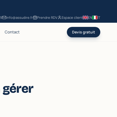
49
info@assudire.fr
Prendre RDV
Espace client
EN
IT
Contact
Devis gratuit
n gérer