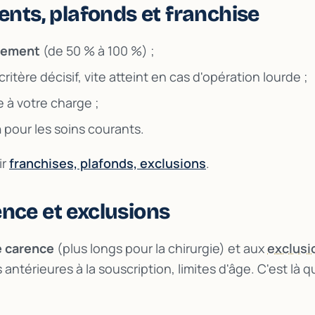
ts, plafonds et franchise
sement
(de 50 % à 100 %) ;
ritère décisif, vite atteint en cas d'opération lourde ;
e à votre charge ;
n
pour les soins courants.
ir
franchises, plafonds, exclusions
.
ence et exclusions
e carence
(plus longs pour la chirurgie) et aux
exclusi
 antérieures à la souscription, limites d'âge. C'est là q