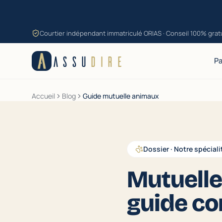
Aller au contenu
Courtier indépendant immatriculé ORIAS · Conseil 100% grat
ASSU
DIRE
Pa
Accueil
Blog
Guide mutuelle animaux
Dossier · Notre spéciali
Mutuelle
guide c