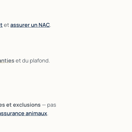
t
et
assurer un NAC
.
anties
et du plafond.
es et exclusions
— pas
assurance animaux
.