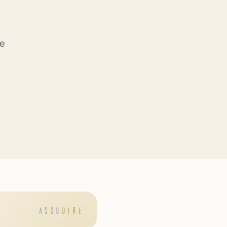
ne
ASSU
DIRE