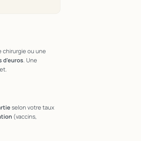
e chirurgie ou une
s d'euros
. Une
et.
rtie
selon votre taux
ntion
(vaccins,