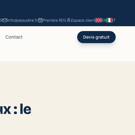
49
info@assudire.fr
Prendre RDV
Espace client
EN
IT
Contact
Devis gratuit
 : le