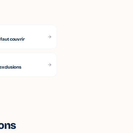
l faut couvrir
 exclusions
ions