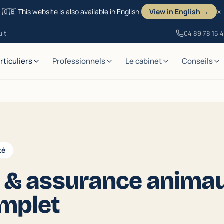
×
🇬🇧 This website is also available in English.
View in English →
uit
04 89 78 15 
rticuliers
Professionnels
Le cabinet
Conseils
té
 & assurance animaux
omplet