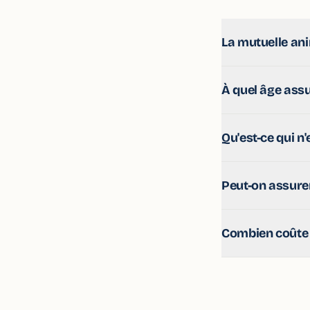
La mutuelle ani
Non, elle est fac
À quel âge assu
Sécurité sociale, e
Le plus tôt possib
Qu'est-ce qui n
antérieures. Certa
Selon les contrats
Peut-on assure
qui dépasse le pl
certaines garanti
Oui pour certaines
Combien coûte 
chiens et chats. 
Cela dépend de l'
comparaison gratu