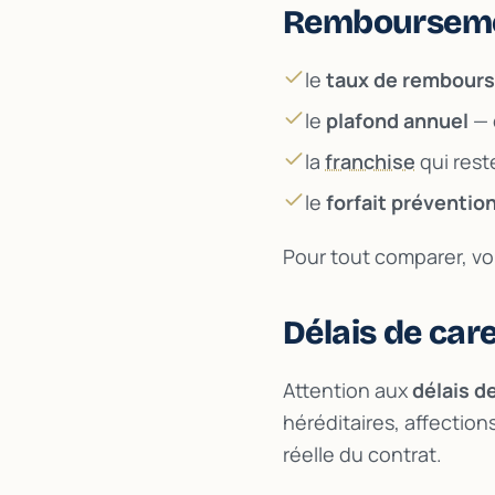
Remboursemen
le
taux de rembour
le
plafond annuel
— c
la
franchise
qui rest
le
forfait préventio
Pour tout comparer, vo
Délais de car
Attention aux
délais d
héréditaires, affections
réelle du contrat.