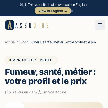
🇬🇧 This website is also available in English.
×
View in English →
Aller au contenu
ASSU
DIRE
Accueil
Blog
Fumeur, santé, métier : votre profil et le prix
EMPRUNTEUR · PROFIL
Fumeur, santé, métier :
votre profil et le prix
Mis à jour en 2026
·
5 min de lecture