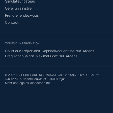
Simulateur bateau
Gérer un sinistre
Prendre rendez-vous
Contact
ZONES D'INTERVENTION
Courtier à Fréjus
Saint-Raphaël
Roquebrune-sur-Argens
Draguignan
Sainte-Maxime
Puget-sur-Argens
© 2026 ASSUDIRE SARL · RCS 790 331 839 · Capital 4 000 € · ORIAS n°
13001333 · 30 Place Dou Maïet, 83600 Fréjus
Mentions légales
Confidentialité